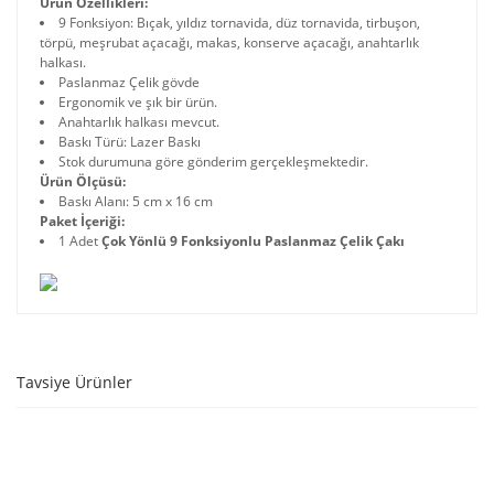
Ürün Özellikleri:
9 Fonksiyon: Bıçak, yıldız tornavida, düz tornavida, tirbuşon,
törpü, meşrubat açacağı, makas, konserve açacağı, anahtarlık
halkası.
Paslanmaz Çelik gövde
Ergonomik ve şık bir ürün.
Anahtarlık halkası mevcut.
Baskı Türü: Lazer Baskı
Stok durumuna göre gönderim gerçekleşmektedir.
Ürün Ölçüsü:
Baskı Alanı: 5 cm x 16 cm
Paket İçeriği:
1 Adet
Çok Yönlü 9 Fonksiyonlu Paslanmaz Çelik Çakı
Tavsiye Ürünler