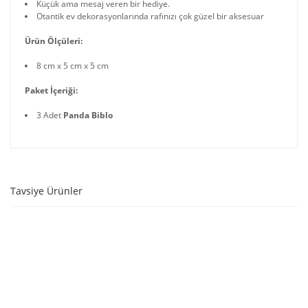
Küçük ama mesaj veren bir hediye.
Otantik ev dekorasyonlarında rafınızı çok güzel bir aksesuar
Ürün Ölçüleri:
8 cm x 5 cm x 5 cm
Paket İçeriği:
3 Adet
Panda Biblo
Tavsiye Ürünler