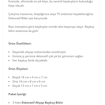
Evinizde, ofisinizde en şık köşe, bu sevimli baykuşların bulunduğu
köşe olacak.
Çalışma masanıza, kitaplığınıza veya TV ünitenize koyabileceğiniz
Dekoratif Biblo işte karşınızda
Bazı inanışlara göre baykuşlar evinde olan başarıya ulaşır. Baykuş
bilim anlamına da gelir.
Ürün Özellikleri:
Dayanıklı ahşap malzemeden üretilmiştir.
Evinize,iş yerinize dekoratif çok şık bir görünüm sağlar.
Her baykuş farklı ölçüdedir.
Ürün Ölçüleri:
Büyük 18 cm x 9 cm x 7 cm
Orta 16 cm x 8 cm x 6 cm
Küçük 13 cm x 7 cm x 5 cm
Paket İçeriği:
3 Adet
Dekoratif Ahşap Baykuş Biblo