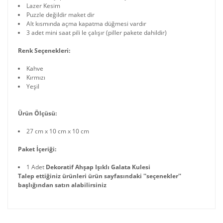
Lazer Kesim
Puzzle değildir maket dir
Alt kısmında açma kapatma düğmesi vardır
3 adet mini saat pili le çalışır (piller pakete dahildir)
Renk Seçenekleri:
Kahve
Kırmızı
Yeşil
Ürün Ölçüsü:
27 cm x 10 cm x 10 cm
Paket İçeriği:
1 Adet
Dekoratif Ahşap Işıklı Galata Kulesi
Talep ettiğiniz ürünleri ürün sayfasındaki ''seçenekler''
başlığından satın alabilirsiniz