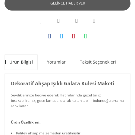
GELİNCE HABER VER
Ürün Bilgisi
Yorumlar
Taksit Seçenekleri
Ön
Dekoratif Ahşap Işıklı Galata Kulesi Maketi
Sevdiklerinize hediye ederek Hatıralarında güzel bir iz
bırakabilirsiniz, gece lambası olarak kullanılabilir bulunduğu ortama
renk katar
Ürün Özellikleri:
Kaliteli ahşap malzemeden üretilmiştir