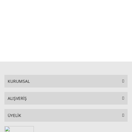
STOKTA YOK
KURUMSAL
ALIŞVERİŞ
ÜYELİK