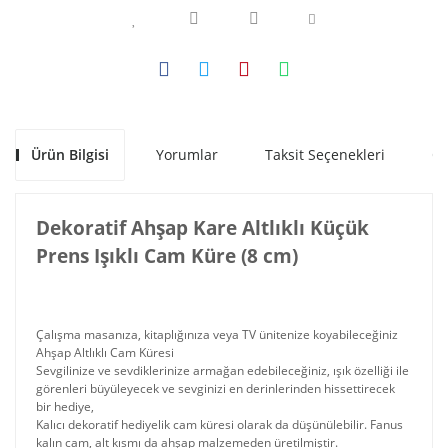
Ürün Bilgisi
Yorumlar
Taksit Seçenekleri
Ön
Dekoratif Ahşap Kare Altlıklı Küçük
Prens Işıklı Cam Küre (8 cm)
Çalışma masanıza, kitaplığınıza veya TV ünitenize koyabileceğiniz
Ahşap Altlıklı Cam Küresi
Sevgilinize ve sevdiklerinize armağan edebileceğiniz, ışık özelliği ile
görenleri büyüleyecek ve sevginizi en derinlerinden hissettirecek
bir hediye,
Kalıcı dekoratif hediyelik cam küresi olarak da düşünülebilir. Fanus
kalın cam, alt kısmı da ahşap malzemeden üretilmiştir.