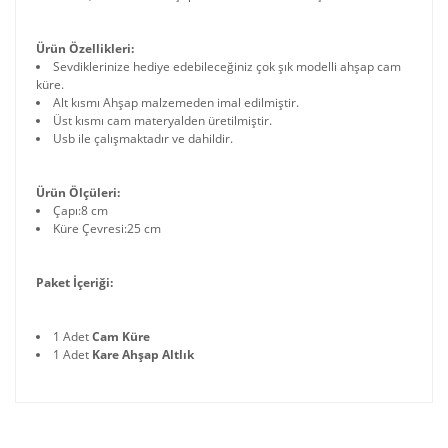
Ürün Özellikleri:
Sevdiklerinize hediye edebileceğiniz çok şık modelli ahşap cam
küre.
Alt kısmı Ahşap malzemeden imal edilmiştir.
Üst kısmı cam materyalden üretilmiştir.
Usb ile çalışmaktadır ve dahildir.
Ürün Ölçüleri:
Çapı:8 cm
Küre Çevresi:25 cm
Paket İçeriği:
1 Adet
Cam Küre
1 Adet
Kare
Ahşap Altlık