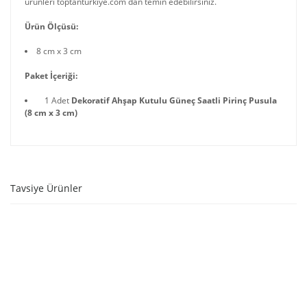
ürünleri toptanturkiye.com dan temin edebilirsiniz.
Ürün Ölçüsü:
8 cm x 3 cm
Paket İçeriği:
1 Adet
Dekoratif Ahşap Kutulu Güneç Saatli Pirinç Pusula
(8 cm x 3 cm)
Tavsiye Ürünler