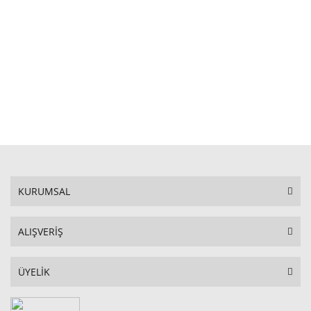
STOKTA YOK
KURUMSAL
ALIŞVERİŞ
ÜYELİK