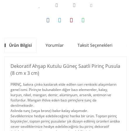
Ürün Bilgisi
Yorumlar
Taksit Seçenekleri
Ön
Dekoratif Ahşap Kutulu Güneç Saatli Pirinç Pusula
(8 cm x 3 cm)
PİRİNÇ, bakıra çinko katılarak elde edilen sarı renkteki alaşımların
genel ismi. Pirinçte bulunabilen diğer bazı elementler, kalay,
kurşun, nikel, mangan, demir, alüminyum, arsenik, antimon ve
fosfordur. Mangan ihtiva eden bazı pirinçlere tunç da
denilmektedir.
Aslında tunç (veya bronz) bakır-kalay alaşımıdır.
Sevdiklerinize hediye edebileceğiniz harika bir ürün. Toptan pirinç
büyüteçler, toptan pirinç pusulalar şık dizayn edilmiş ürünleri antika
sever sevdiklerinize hediye edebileceğiniz bu pirinç dekoratif