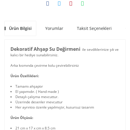
Ürün Bilgisi
Yorumlar
Taksit Seçenekleri
Ön
Dekoratif Ahşap Su Değirmeni
ile sevdiklerinize şık ve
kalıcı bir hediye sunabilirsiniz.
Arka kısmında çevirme kolu çevirebilirsiniz
Ürün Özellikleri:
Tamamı ahşaptır
El yapımıdır. ( Hand made )
Detaylı çalışma mevcuttur.
Üzerinde desenler mevcuttur
Her ayrıntısı özenle yapılmıştır, kusursuz tasarım
Ürün Ölçüsü:
21 cm x 17 x cm x 8.5 cm