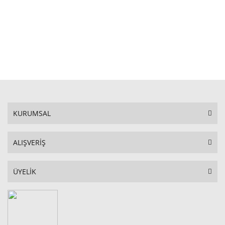
STOKTA YOK
KURUMSAL
ALIŞVERİŞ
ÜYELİK