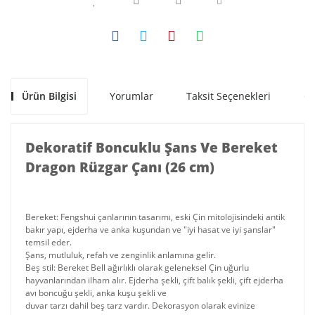
Ürün Bilgisi
Yorumlar
Taksit Seçenekleri
Ön
Dekoratif Boncuklu Şans Ve Bereket
Dragon Rüzgar Çanı (26 cm)
Bereket: Fengshui çanlarının tasarımı, eski Çin mitolojisindeki antik
bakır yapı, ejderha ve anka kuşundan ve "iyi hasat ve iyi şanslar"
temsil eder.
Şans, mutluluk, refah ve zenginlik anlamına gelir.
Beş stil: Bereket Bell ağırlıklı olarak geleneksel Çin uğurlu
hayvanlarından ilham alır. Ejderha şekli, çift balık şekli, çift ejderha
avı boncuğu şekli, anka kuşu şekli ve
duvar tarzı dahil beş tarz vardır. Dekorasyon olarak evinize