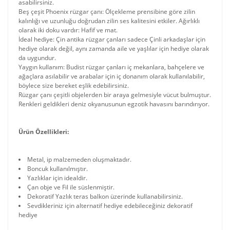
asabilirsiniz.
Beş çeşit Phoenix rüzgar çanı: Ölçekleme prensibine göre zilin
kalınlığı ve uzunluğu doğrudan zilin ses kalitesini etkiler. Ağırlıklı
olarak iki doku vardır: Hafif ve mat.
İdeal hediye: Çin antika rüzgar çanları sadece Çinli arkadaşlar için
hediye olarak değil, aynı zamanda aile ve yaşlılar için hediye olarak
da uygundur.
Yaygın kullanım: Budist rüzgar çanları iç mekanlara, bahçelere ve
ağaçlara asılabilir ve arabalar için iç donanım olarak kullanılabilir,
böylece size bereket eşlik edebilirsiniz.
Rüzgar çanı çeşitli objelerden bir araya gelmesiyle vücut bulmuştur.
Renkleri geldikleri deniz okyanusunun egzotik havasını barındırıyor.
Ürün Özellikleri:
Metal, ip malzemeden oluşmaktadır.
Boncuk kullanılmıştır.
Yazlıklar için idealdir.
Çan obje ve Fil ile süslenmiştir.
Dekoratif Yazlık teras balkon üzerinde kullanabilirsiniz.
Sevdikleriniz için alternatif hediye edebileceğiniz dekoratif
hediye