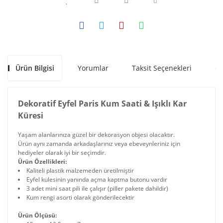
Ürün Bilgisi
Yorumlar
Taksit Seçenekleri
Ön
Dekoratif Eyfel Paris Kum Saati & Işıklı Kar
Küresi
Yaşam alanlarınıza güzel bir dekorasyon objesi olacaktır.
Ürün aynı zamanda arkadaşlarınız veya ebeveynleriniz için
hediyeler olarak iyi bir seçimdir.
Ürün Özellikleri:
Kaliteli plastik malzemeden üretilmiştir
Eyfel kulesinin yanında açma kaptma butonu vardır
3 adet mini saat pili ile çalışır (piller pakete dahildir)
Kum rengi asorti olarak gönderilecektir
Ürün Ölçüsü: