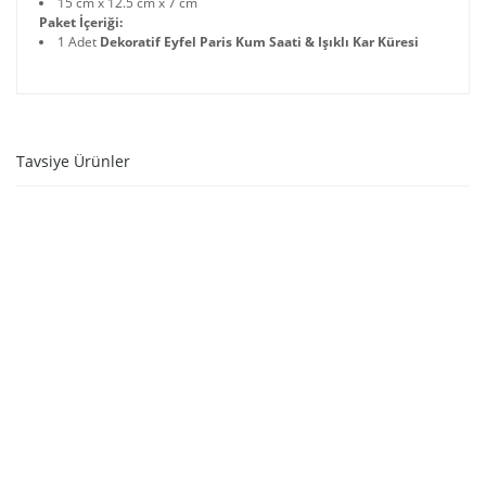
15 cm x 12.5 cm x 7 cm
Paket İçeriği:
1 Adet
Dekoratif Eyfel Paris Kum Saati & Işıklı Kar Küresi
Tavsiye Ürünler