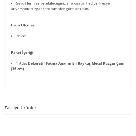
Sevdiklerinize verebileceğiniz sıra dışı bir hediyelik eşya
arıyorsanız rüzgar çanı tam size göre bir ürün.
Ürün Ölçüleri:
36 cm
Paket İçeriği:
1 Adet
Dekoratif Fatma Ananın Eli Baykuş Metal Rüzgar Çanı
(36 cm)
Tavsiye Ürünler