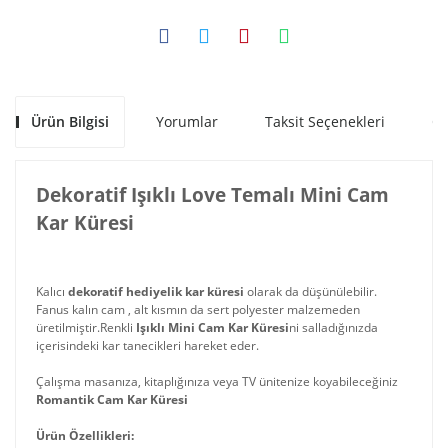
Ürün Bilgisi
Yorumlar
Taksit Seçenekleri
Ön
Dekoratif Işıklı Love Temalı Mini Cam
Kar Küresi
Kalıcı
dekoratif hediyelik kar küresi
olarak da düşünülebilir.
Fanus kalın cam , alt kısmın da sert polyester malzemeden
üretilmiştir.Renkli
Işıklı Mini Cam Kar Küresi
ni salladığınızda
içerisindeki kar tanecikleri hareket eder.
Çalışma masanıza, kitaplığınıza veya TV ünitenize koyabileceğiniz
Romantik Cam Kar Küresi
Ürün Özellikleri: