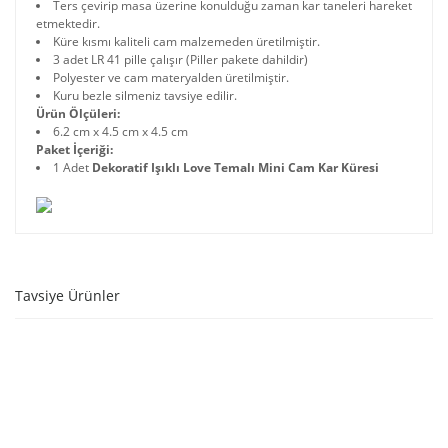
Ters çevirip masa üzerine konulduğu zaman kar taneleri hareket
etmektedir.
Küre kısmı kaliteli cam malzemeden üretilmiştir.
3 adet LR 41 pille çalışır (Piller pakete dahildir)
Polyester ve cam materyalden üretilmiştir.
Kuru bezle silmeniz tavsiye edilir.
Ürün Ölçüleri:
6.2 cm x 4.5 cm x 4.5 cm
Paket İçeriği:
1 Adet
Dekoratif Işıklı Love Temalı Mini Cam Kar Küresi
Tavsiye Ürünler