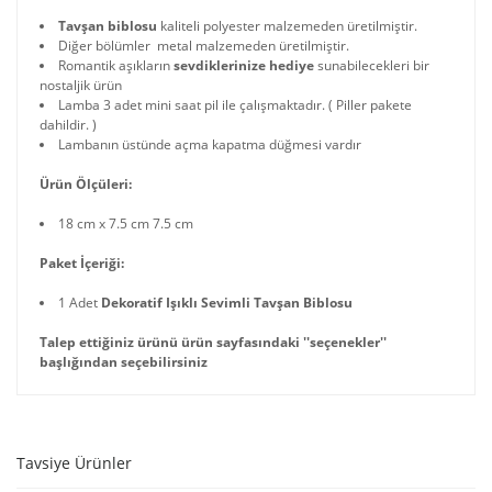
Tavşan biblosu
kaliteli polyester malzemeden üretilmiştir.
Diğer bölümler metal malzemeden üretilmiştir.
Romantik aşıkların
sevdiklerinize hediye
sunabilecekleri bir
nostaljik ürün
Lamba 3 adet mini saat pil ile çalışmaktadır. ( Piller pakete
dahildir. )
Lambanın üstünde açma kapatma düğmesi vardır
Ürün Ölçüleri:
18 cm x 7.5 cm 7.5 cm
Paket İçeriği:
1 Adet
Dekoratif Işıklı Sevimli Tavşan Biblosu
Talep ettiğiniz ürünü ürün sayfasındaki ''seçenekler''
başlığından seçebilirsiniz
Tavsiye Ürünler