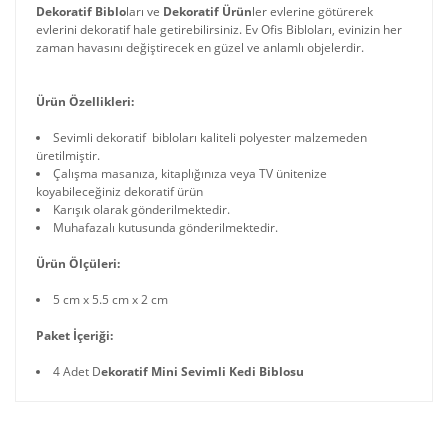
Dekoratif Biblo
ları ve
Dekoratif Ürün
ler evlerine götürerek
evlerini dekoratif hale getirebilirsiniz. Ev Ofis Bibloları, evinizin her
zaman havasını değiştirecek en güzel ve anlamlı objelerdir.
Ürün Özellikleri:
Sevimli dekoratif bibloları kaliteli polyester malzemeden
üretilmiştir.
Çalışma masanıza, kitaplığınıza veya TV ünitenize
koyabileceğiniz dekoratif ürün
Karışık olarak gönderilmektedir.
Muhafazalı kutusunda gönderilmektedir.
Ürün Ölçüleri:
5 cm x 5.5 cm x 2 cm
Paket İçeriği:
4 Adet D
ekoratif Mini Sevimli Kedi Biblosu