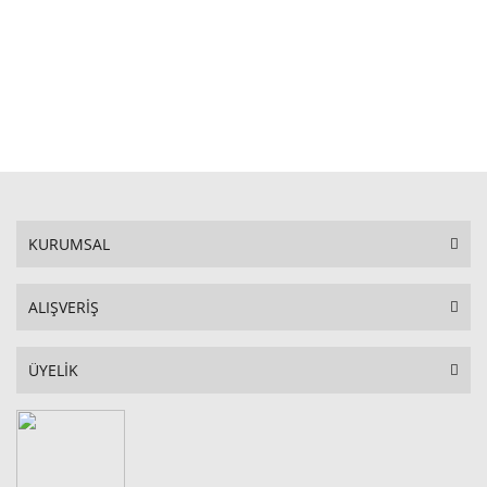
STOKTA YOK
KURUMSAL
ALIŞVERİŞ
ÜYELİK