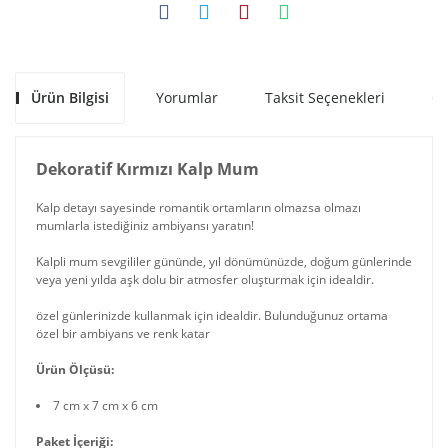
Ürün Bilgisi
Yorumlar
Taksit Seçenekleri
Ön
Dekoratif Kırmızı Kalp Mum
Kalp detayı sayesinde romantik ortamların olmazsa olmazı
mumlarla istediğiniz ambiyansı yaratın!
Kalpli mum sevgililer gününde, yıl dönümünüzde, doğum günlerinde
veya yeni yılda aşk dolu bir atmosfer oluşturmak için idealdir.
özel günlerinizde kullanmak için idealdir. Bulunduğunuz ortama
özel bir ambiyans ve renk katar
Ürün Ölçüsü:
7 cm x 7 cm x 6 cm
Paket İçeriği: