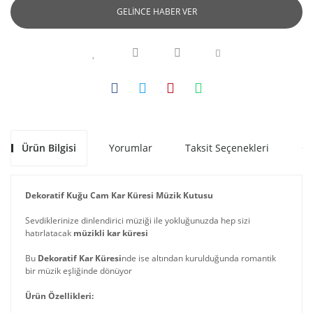
GELİNCE HABER VER
Ürün Bilgisi
Yorumlar
Taksit Seçenekleri
Ön
Dekoratif Kuğu Cam Kar Küresi Müzik Kutusu
Sevdiklerinize dinlendirici müziği ile yokluğunuzda hep sizi
hatırlatacak
müzikli kar küresi
Bu
Dekoratif Kar Küresi
nde ise altından kurulduğunda romantik
bir müzik eşliğinde dönüyor
Ürün Özellikleri: