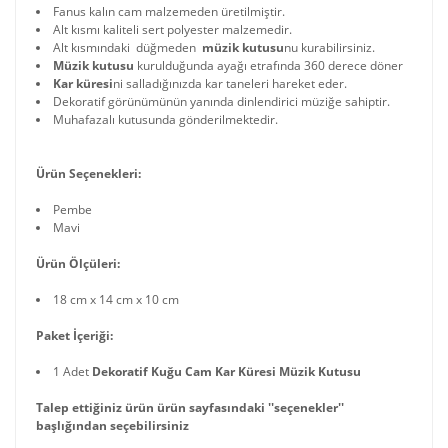
Fanus kalın cam malzemeden üretilmiştir.
Alt kısmı kaliteli sert polyester malzemedir.
Alt kısmındaki düğmeden
müzik kutusu
nu kurabilirsiniz.
Müzik kutusu
kurulduğunda ayağı etrafında 360 derece döner
Kar küresi
ni salladığınızda kar taneleri hareket eder.
Dekoratif görünümünün yanında dinlendirici müziğe sahiptir.
Muhafazalı kutusunda gönderilmektedir.
Ürün Seçenekleri:
Pembe
Mavi
Ürün Ölçüleri:
18 cm x 14 cm x 10 cm
Paket İçeriği:
1 Adet
Dekoratif Kuğu Cam Kar Küresi Müzik Kutusu
Talep ettiğiniz ürün ürün sayfasındaki ''seçenekler''
başlığından seçebilirsiniz