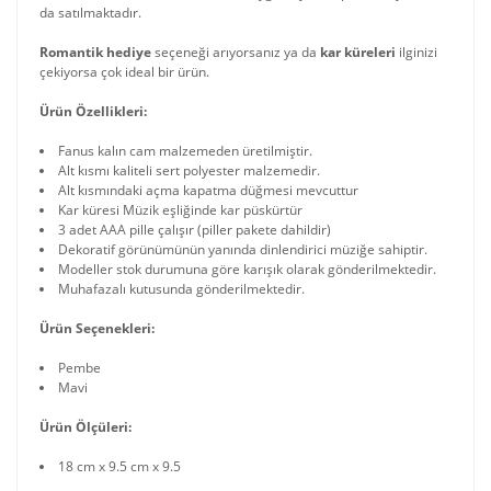
da satılmaktadır.
Romantik hediye
seçeneği arıyorsanız ya da
kar küreleri
ilginizi
çekiyorsa çok ideal bir ürün.
Ürün Özellikleri:
Fanus kalın cam malzemeden üretilmiştir.
Alt kısmı kaliteli sert polyester malzemedir.
Alt kısmındaki açma kapatma düğmesi mevcuttur
Kar küresi Müzik eşliğinde kar püskürtür
3 adet AAA pille çalışır (piller pakete dahildir)
Dekoratif görünümünün yanında dinlendirici müziğe sahiptir.
Modeller stok durumuna göre karışık olarak gönderilmektedir.
Muhafazalı kutusunda gönderilmektedir.
Ürün Seçenekleri:
Pembe
Mavi
Ürün Ölçüleri:
18 cm x 9.5 cm x 9.5