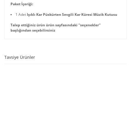
Paket İçeriği:
1 Adet
Işıklı Kar Püskürten Sevgili Kar Küresi Müzik Kutusu
Talep ettiğiniz ürün ürün sayfasındaki ''seçenekler''
başlığından seçebilirsiniz
Tavsiye Ürünler