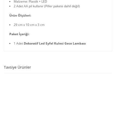
Malzeme: Plastik + LED
2 Adet AA pil kullanır (Piller pakete dahil değil)
Ürün Ölçüleri:
29 cm x 10 cm x 3 cm
Paket İçeriği:
1 Adet
Dekoratif Led Eyfel Kulesi Gece Lambası
Tavsiye Ürünler