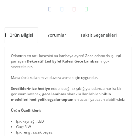
Ürün Bilgisi
Yorumlar
Taksit Seçenekleri
Ön
Odanızın en tatlı köşesini bu lambaya ayrın! Gece odanızda ışıl ışıl
parlayan
Dekoratif Led Eyfel Kulesi Gece Lambası
nı çok
seveceksiniz.
Masa üstü kullanım ve duvara asmak için uygundur.
Sevdiklerinize hediye
edebileceğiniz şıklığıyla odanıza harika bir
görünüm katacak,
gece lambası
olarak kullanılabilen
biblo
modelleri
hediyelik eşyalar toptan
en ucuz fiyat satın alabilirsiniz
Ürün Özellikleri:
Işık kaynağı: LED
Güç: 3 W
Işık rengi: sıcak beyaz