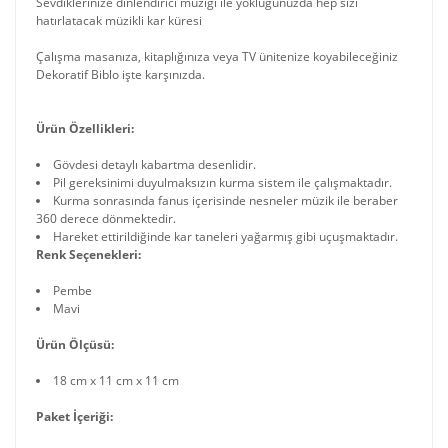
Sevdiklerinize dinlendirici müziği ile yokluğunuzda hep sizi
hatırlatacak müzikli kar küresi
Çalışma masanıza, kitaplığınıza veya TV ünitenize koyabileceğiniz
Dekoratif Biblo işte karşınızda.
Ürün Özellikleri:
Gövdesi detaylı kabartma desenlidir.
Pil gereksinimi duyulmaksızın kurma sistem ile çalışmaktadır.
Kurma sonrasında fanus içerisinde nesneler müzik ile beraber
360 derece dönmektedir.
Hareket ettirildiğinde kar taneleri yağarmış gibi uçuşmaktadır.
Renk Seçenekleri:
Pembe
Mavi
Ürün Ölçüsü:
18 cm x 11 cm x 11 cm
Paket İçeriği: