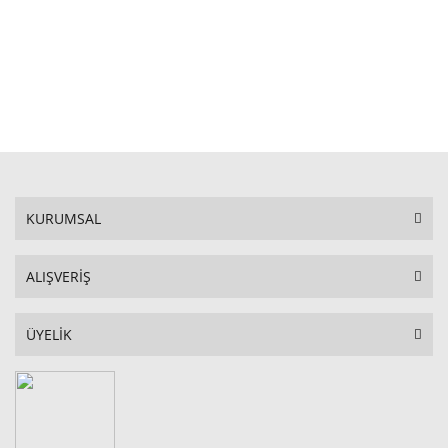
STOKTA YOK
KURUMSAL
ALIŞVERİŞ
ÜYELİK