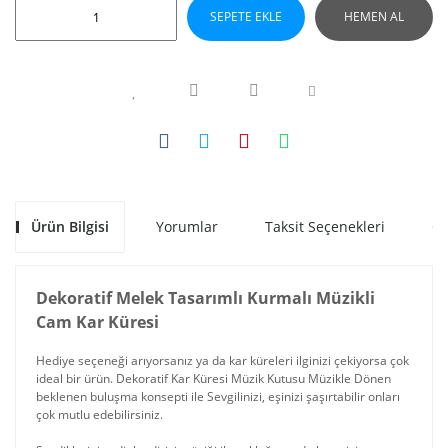
SEPETE EKLE
HEMEN AL
Ürün Bilgisi
Yorumlar
Taksit Seçenekleri
Ön
Dekoratif Melek Tasarımlı Kurmalı Müzikli
Cam Kar Küresi
Hediye seçeneği arıyorsanız ya da kar küreleri ilginizi çekiyorsa çok
ideal bir ürün. Dekoratif Kar Küresi Müzik Kutusu Müzikle Dönen
beklenen buluşma konsepti ile Sevgilinizi, eşinizi şaşırtabilir onları
çok mutlu edebilirsiniz.