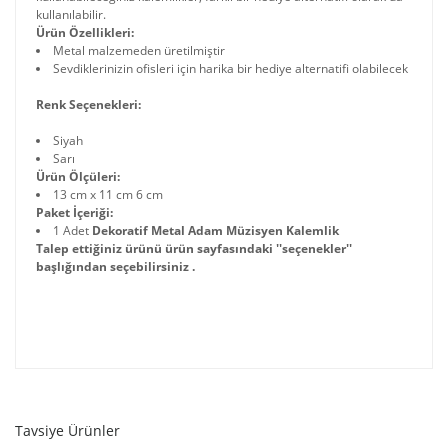
kullanılabilir.
Ürün Özellikleri:
Metal malzemeden üretilmiştir
Sevdiklerinizin ofisleri için harika bir hediye alternatifi olabilecek
Renk Seçenekleri:
Siyah
Sarı
Ürün Ölçüleri:
13 cm x 11 cm 6 cm
Paket İçeriği:
1 Adet
Dekoratif Metal Adam Müzisyen Kalemlik
Talep ettiğiniz ürünü ürün sayfasındaki ''seçenekler''
başlığından seçebilirsiniz .
Tavsiye Ürünler