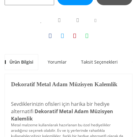
Ürün Bilgisi
Yorumlar
Taksit Seçenekleri
Ön
Dekoratif Metal Adam Müzisyen Kalemlik
Sevdiklerinizin ofisleri için harika bir hediye
alternatifi
Dekoratif Metal Adam Müzisyen
Kalemlik
Metal malzeme kullanılarak hazırlanan bu özel hediyelikler
aradığınız seçenek olabilir. Ev ve iş yerlerinde rahatlıkla
kullanabileceğiniz kalemlikler, farklı bir hediye alternatifi olarak da