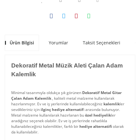
Ürün Bilgisi
Yorumlar
Taksit Seçenekleri
Ön
Dekoratif Metal Müzik Aleti Çalan Adam
Kalemlik
Minimal tasarımıyla oldukça şık görünen
Dekoratif Metal Gitar
Çalan Adam Kalemlik
, kaliteli metal malzeme kullanılarak
hazırlanmıştır. Ev ve iş yerlerinde kullanılabileceğiniz
kalemlik
ler
sevdikleriniz için
ilginç hediye alternatif
i arasında bulunuyor.
Metal malzeme kullanılarak hazırlanan bu
özel hediyelik
ler
aradığınız seçenek olabilir. Ev ve iş yerlerinde rahatlıkla
kullanabileceğiniz kalemlikler, farklı bir
hediye alternatifi
olarak
da kullanılabilir.