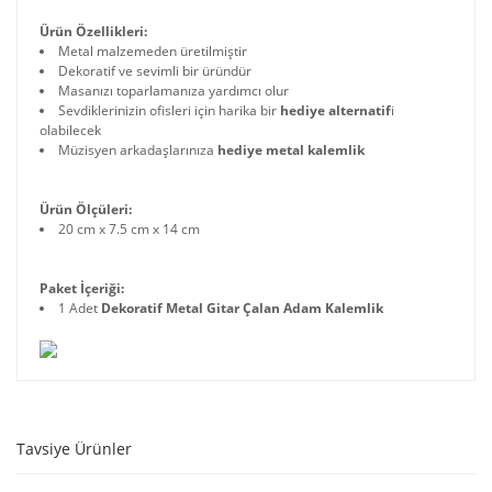
Ürün Özellikleri:
Metal malzemeden üretilmiştir
Dekoratif ve sevimli bir üründür
Masanızı toparlamanıza yardımcı olur
Sevdiklerinizin ofisleri için harika bir
hediye alternatif
i
olabilecek
Müzisyen arkadaşlarınıza
hediye metal kalemlik
Ürün Ölçüleri:
20 cm x 7.5 cm x 14 cm
Paket İçeriği:
1 Adet
Dekoratif Metal Gitar Çalan Adam Kalemlik
Tavsiye Ürünler