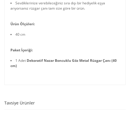
Sevdiklerinize verebileceğiniz sıra dışı bir hediyelik eşya
arıyorsanız rüzgar çanı tam size göre bir ürün.
Ürün Ölçüleri:
40 cm
Paket İçeriği:
1 Adet
Dekoratif Nazar Boncuklu Göz Metal Rüzgar Çanı (40
cm)
Tavsiye Ürünler