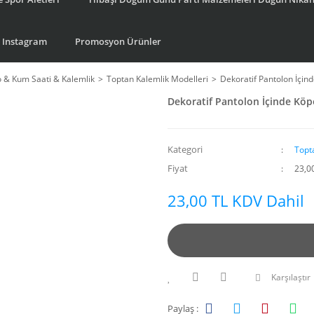
Instagram
Promosyon Ürünler
o & Kum Saati & Kalemlik
Toptan Kalemlik Modelleri
Dekoratif Pantolon İçin
Dekoratif Pantolon İçinde Köp
Kategori
Topt
Fiyat
23,0
23,00 TL KDV Dahil
Karşılaştır
Paylaş :