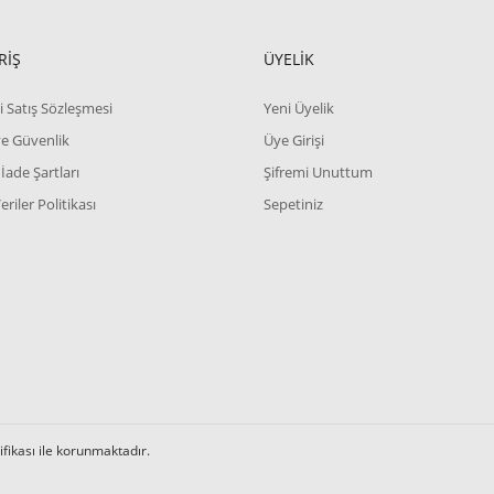
RİŞ
ÜYELİK
i Satış Sözleşmesi
Yeni Üyelik
 ve Güvenlik
Üye Girişi
 İade Şartları
Şifremi Unuttum
Veriler Politikası
Sepetiniz
tifikası ile korunmaktadır.