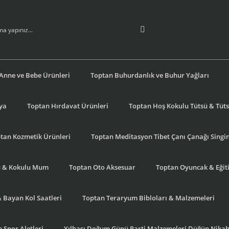
Anne ve Bebe Ürünleri
Toptan Buhurdanlık ve Buhur Yağları
şya
Toptan Hırdavat Ürünleri
Toptan Hoş Kokulu Tütsü & Tütsü
tan Kozmetik Ürünleri
Toptan Meditasyon Tibet Çanı Çanağı Singi
u & Kokulu Mum
Toptan Oto Aksesuar
Toptan Oyuncak & Eğiti
& Bayan Kol Saatleri
Toptan Teraryum Bibloları & Malzemeleri
 Spor Aletleri
Yılbaşı Doğum Günü Parti Malzemeleri Düğün Nikah