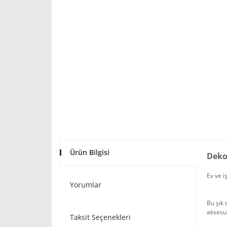
Ürün Bilgisi
Deko
Ev ve i
Yorumlar
Bu şık
aksesu
Taksit Seçenekleri