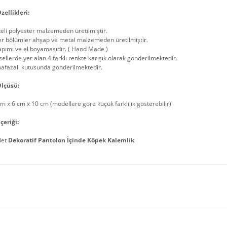
zellikleri:
teli polyester malzemeden üretilmiştir.
er bölümler ahşap ve metal malzemeden üretilmiştir.
apımı ve el boyamasıdır. ( Hand Made )
ellerde yer alan 4 farklı renkte karışık olarak gönderilmektedir.
afazalı kutusunda gönderilmektedir.
lçüsü:
m x 6 cm x 10 cm (modellere göre küçük farklılık gösterebilir)
çeriği:
det
Dekoratif Pantolon İçinde Köpek Kalemlik