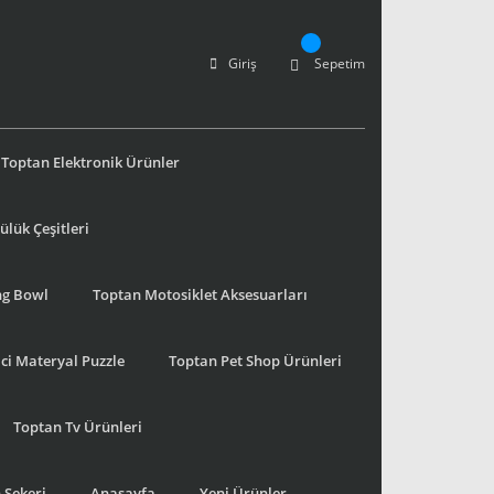
Giriş
Sepetim
Toptan Elektronik Ürünler
lük Çeşitleri
ng Bowl
Toptan Motosiklet Aksesuarları
ci Materyal Puzzle
Toptan Pet Shop Ürünleri
Toptan Tv Ürünleri
 Şekeri
Anasayfa
Yeni Ürünler