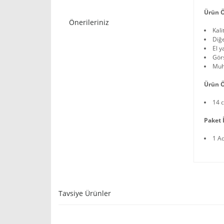
Ürün Ö
Önerileriniz
Kali
Diğ
El y
Görs
Muh
Ürün Ö
14 c
Paket İ
1 A
Tavsiye Ürünler