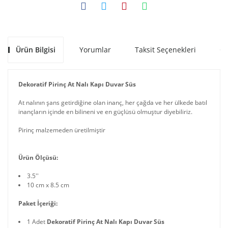
Ürün Bilgisi
Yorumlar
Taksit Seçenekleri
Ön
Dekoratif Pirinç At Nalı Kapı Duvar Süs
At nalının şans getirdiğine olan inanç, her çağda ve her ülkede batıl
inançların içinde en bilineni ve en güçlüsü olmuştur diyebiliriz.
Pirinç malzemeden üretilmiştir
Ürün Ölçüsü:
3.5''
10 cm x 8.5 cm
Paket İçeriği:
1 Adet
Dekoratif Pirinç At Nalı Kapı Duvar Süs