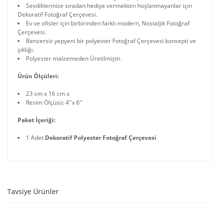
Sevdiklerinize sıradan hediye vermekten hoşlanmayanlar için
Dekoratif Fotoğraf Çerçevesi.
Ev ve ofisler için birbirinden farklı modern, Nostaljik Fotoğraf
Çerçevesi.
Benzersiz yepyeni bir polyester Fotoğraf Çerçevesi konsepti ve
şıklığı.
Polyester malzemeden Üretilmiştir.
Ürün Ölçüleri:
23 cm x 16 cm x
Resim Ölçüsü: 4''x 6''
Paket İçeriği:
1 Adet
Dekoratif Polyester Fotoğraf Çerçevesi
Tavsiye Ürünler