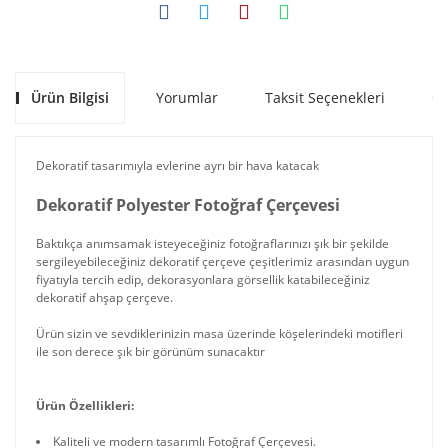
Ürün Bilgisi
Yorumlar
Taksit Seçenekleri
Ön
Dekoratif tasarımıyla evlerine ayrı bir hava katacak
Dekoratif Polyester Fotoğraf Çerçevesi
Baktıkça anımsamak isteyeceğiniz fotoğraflarınızı şık bir şekilde
sergileyebileceğiniz dekoratif çerçeve çeşitlerimiz arasından uygun
fiyatıyla tercih edip, dekorasyonlara görsellik katabileceğiniz
dekoratif ahşap çerçeve.
Ürün sizin ve sevdiklerinizin masa üzerinde köşelerindeki motifleri
ile son derece şık bir görünüm sunacaktır
Ürün Özellikleri:
Kaliteli ve modern tasarımlı Fotoğraf Çerçevesi.