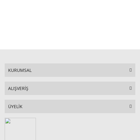
STOKTA YOK
KURUMSAL
ALIŞVERİŞ
ÜYELİK