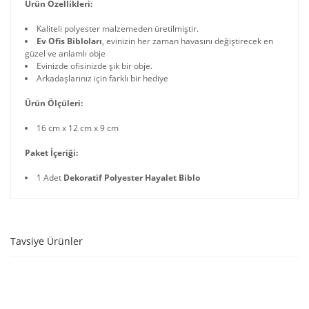
Ürün Özellikleri:
Kaliteli polyester malzemeden üretilmiştir.
Ev Ofis Bibloları
, evinizin her zaman havasını değiştirecek en
güzel ve anlamlı obje
Evinizde ofisinizde şık bir obje.
Arkadaşlarınız için farklı bir hediye
Ürün Ölçüleri:
16 cm x 12 cm x 9 cm
Paket İçeriği:
1 Adet
Dekoratif Polyester Hayalet Biblo
Tavsiye Ürünler