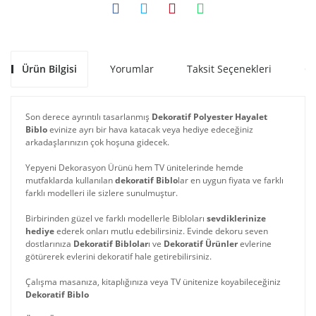
Ürün Bilgisi
Yorumlar
Taksit Seçenekleri
Ön
Son derece ayrıntılı tasarlanmış
Dekoratif Polyester Hayalet
Biblo
evinize ayrı bir hava katacak veya hediye edeceğiniz
arkadaşlarınızın çok hoşuna gidecek.
Yepyeni Dekorasyon Ürünü hem TV ünitelerinde hemde
mutfaklarda kullanılan
dekoratif Biblo
lar en uygun fiyata ve farklı
farklı modelleri ile sizlere sunulmuştur.
Birbirinden güzel ve farklı modellerle Bibloları
sevdiklerinize
hediye
ederek onları mutlu edebilirsiniz. Evinde dekoru seven
dostlarınıza
Dekoratif Biblolar
ı ve
Dekoratif Ürünler
evlerine
götürerek evlerini dekoratif hale getirebilirsiniz.
Çalışma masanıza, kitaplığınıza veya TV ünitenize koyabileceğiniz
Dekoratif Biblo