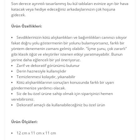
Son derece ayrıntılı tasarlanmış bu kül tablaları evinize ayrı bir hava
katacak veya hediye edeceğiniz arkadaşlarınızın çok hoşuna
gidecek.
Ürün Özellikleri:
Sevdiklerinizin kötü alışkanlıkları ve bağımlılıkları canınızı sıkıyor
fakat doğru yolu göstermenin bir yolunu bulamıyorsanız, farklı bir
yöntem denemenin zamanı gelmiş olabilir. "İçme şunu, çok zararlı"
gibi klasik öğüt ve eleştiriler istenen etkiyi yaratmayabilir. Bunun
yerine daha eğlenceli bir yol öneriyoruz.
Zarif ve dekoratif görünümü bulunur
Derin haznesiyle kullanışlıdır
Temizlenmesi kolaydır, yıkanabilir
Kötü alışkanlıklarının sonuçları konusunda farklı bir uyarı
göndermenize yardımcı olacak.
Siz de bu özel ürüne sahip olmak için siparişinizi hemen
verebilirsiniz.
Dekoratif amaçlı da kullanabileceğiniz bu özel ürün
Ürün Ölçüleri:
12 cm x 11 cm x 11 cm