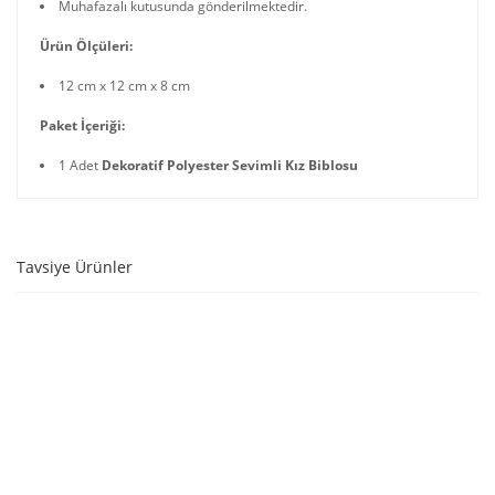
Muhafazalı kutusunda gönderilmektedir.
Ürün Ölçüleri:
12 cm x 12 cm x 8 cm
Paket İçeriği:
1 Adet
Dekoratif Polyester Sevimli Kız Biblosu
Tavsiye Ürünler