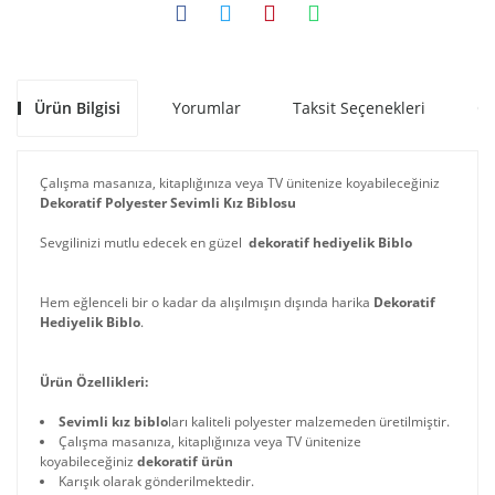
Ürün Bilgisi
Yorumlar
Taksit Seçenekleri
Ön
Çalışma masanıza, kitaplığınıza veya TV ünitenize koyabileceğiniz
Dekoratif Polyester Sevimli Kız Biblosu
Sevgilinizi mutlu edecek en güzel
dekoratif hediyelik Biblo
Hem eğlenceli bir o kadar da alışılmışın dışında harika
Dekoratif
Hediyelik Biblo
.
Ürün Özellikleri:
Sevimli kız biblo
ları kaliteli polyester malzemeden üretilmiştir.
Çalışma masanıza, kitaplığınıza veya TV ünitenize
koyabileceğiniz
dekoratif ürün
Karışık olarak gönderilmektedir.