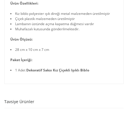
Ürün Özellikleri:
Kız biblo polyester ışık direği metal malzemeden üretilmiştir
Çiçek plastik malzemeden üretilmiştir
Lambanın üstünde açma kapatma düğmesi vardır
Muhafazalı kutusunda gönderilmektedir.
Ürün Ölçüsü:
28 cm x 10 cm x 7 cm
Paket İçeriği:
1 Adet
Dekoratif Saksı Kız Çiçekli Işıklı Biblo
Tavsiye Ürünler