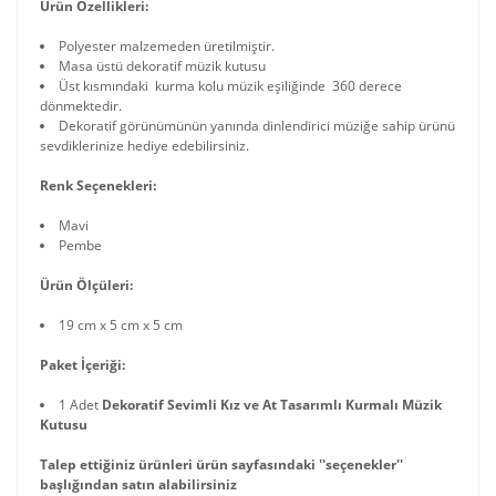
Ürün Özellikleri:
Polyester malzemeden üretilmiştir.
Masa üstü dekoratif müzik kutusu
Üst kısmındaki kurma kolu müzik eşiliğinde 360 derece
dönmektedir.
Dekoratif görünümünün yanında dinlendirici müziğe sahip ürünü
sevdiklerinize hediye edebilirsiniz.
Renk Seçenekleri:
Mavi
Pembe
Ürün Ölçüleri:
19 cm x 5 cm x 5 cm
Paket İçeriği:
1 Adet
Dekoratif Sevimli Kız ve At Tasarımlı Kurmalı Müzik
Kutusu
Talep ettiğiniz ürünleri ürün sayfasındaki ''seçenekler''
başlığından satın alabilirsiniz