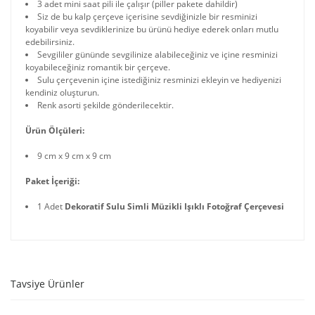
3 adet mini saat pili ile çalışır (piller pakete dahildir)
Siz de bu kalp çerçeve içerisine sevdiğinizle bir resminizi
koyabilir veya sevdiklerinize bu ürünü hediye ederek onları mutlu
edebilirsiniz.
Sevgililer gününde sevgilinize alabileceğiniz ve içine resminizi
koyabileceğiniz romantik bir çerçeve.
Sulu çerçevenin içine istediğiniz resminizi ekleyin ve hediyenizi
kendiniz oluşturun.
Renk asorti şekilde gönderilecektir.
Ürün Ölçüleri:
9 cm x 9 cm x 9 cm
Paket İçeriği:
1 Adet
Dekoratif Sulu Simli Müzikli Işıklı Fotoğraf Çerçevesi
Tavsiye Ürünler