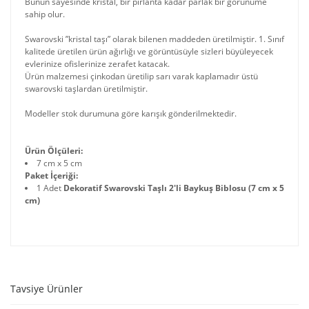
Bunun sayesinde kristal, bir pırlanta kadar parlak bir görünüme
sahip olur.
Swarovski ”kristal taşı” olarak bilenen maddeden üretilmiştir. 1. Sınıf
kalitede üretilen ürün ağırlığı ve görüntüsüyle sizleri büyüleyecek
evlerinize ofislerinize zerafet katacak.
Ürün malzemesi çinkodan üretilip sarı varak kaplamadır üstü
swarovski taşlardan üretilmiştir.
Modeller stok durumuna göre karışık gönderilmektedir.
Ürün Ölçüleri:
7 cm x 5 cm
Paket İçeriği:
1 Adet
Dekoratif Swarovski Taşlı 2'li Baykuş Biblosu (7 cm x 5
cm)
Tavsiye Ürünler