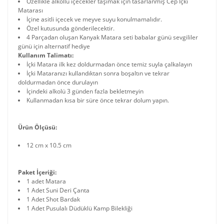
Özellikle alkollü içecekler taşımak için tasarlanmış Cep İçki
Matarası
İçine asitli içecek ve meyve suyu konulmamalıdır.
Özel kutusunda gönderilecektir.
4 Parçadan oluşan Kanyak Matara seti babalar günü sevgililer
günü için alternatif hediye
Kullanım Talimatı:
İçki Matara ilk kez doldurmadan önce temiz suyla çalkalayın
İçki Mataranızı kullandıktan sonra boşaltın ve tekrar
doldurmadan önce durulayın
İçindeki alkolü 3 günden fazla bekletmeyin
Kullanmadan kısa bir süre önce tekrar dolum yapın.
Ürün Ölçüsü:
12 cm x 10.5 cm
Paket İçeriği:
1 adet Matara
1 Adet Suni Deri Çanta
1 Adet Shot Bardak
1 Adet Pusulalı Düdüklü Kamp Bilekliği