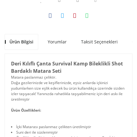
Ürün Bilgisi
Yorumlar
Taksit Seçenekleri
Ön
Deri Kılıflı Çanta Survival Kamp Bileklikli Shot
Bardaklı Matara Seti
Matara paslanmaz çeliktir.
Doğa gezilerinizde ve keşiflerinizde, eşsiz anlarda içkinizi
yudumlarken size eşlik edecek bu ürün kullandıkça üzerinde sizden
izler taşıyacak! Yanınızda rahatlıkla taşıyabilmeniz için deri askı ile
üretilmiştir
Ürün Özellikleri:
İçki Matarası paslanmaz çelikten üretilmiştir
Suni deri ile süslenmiştir