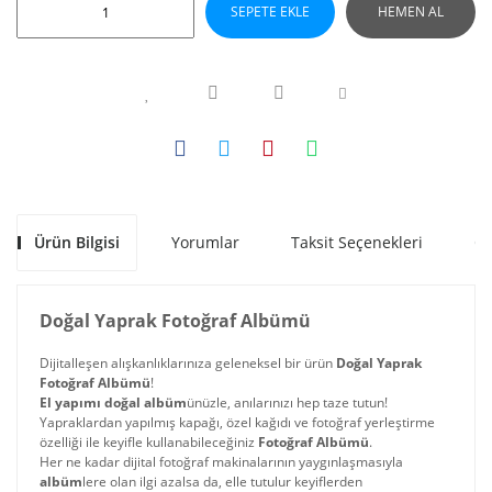
SEPETE EKLE
HEMEN AL
Ürün Bilgisi
Yorumlar
Taksit Seçenekleri
Ön
Doğal Yaprak Fotoğraf Albümü
Dijitalleşen alışkanlıklarınıza geleneksel bir ürün
Doğal Yaprak
Fotoğraf Albümü
!
El yapımı doğal albüm
ünüzle, anılarınızı hep taze tutun!
Yapraklardan yapılmış kapağı, özel kağıdı ve fotoğraf yerleştirme
özelliği ile keyifle kullanabileceğiniz
Fotoğraf Albümü
.
Her ne kadar dijital fotoğraf makinalarının yaygınlaşmasıyla
albüm
lere olan ilgi azalsa da, elle tutulur keyiflerden