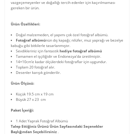
vazgeçemeyenler ve doğallığı tercih edenler için kaçırılmaması
gereken bir ürün.
Ürün Özellikleri:
Doğal malzemeden, el yapımı çok özel fotoğraf albümü.
Fotoğraf albümü
nün dış kapağı; nilüfer, muz yaprağı ve bezelye
kabuğu gibi bitkilerle tasarlanmıştır.
Sevdikleriniz için fantastik
hediye fotoğraf albümü
Tamamen el işçiliğidir ve Endonezya’da üretilmiştir.
14×10cm’e kadar ölçülerdeki fotoğraflar için uygundur.
Toplam 20 fotoğraf alır.
Desenler karışık gönderilir.
Ürün Ölçüsü:
Küçük 19.5 cm x 19 cm
Büyük 27 x 23 cm
Paket İçeriği:
1 Adet Yaprak Fotoğraf Albümü
Talep Ettiğiniz Ürünü Ürün Sayfasındaki Seçenekler
Başlığından Seçebilirsiniz
.