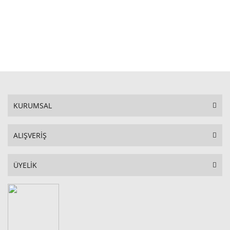
STOKTA YOK
KURUMSAL
ALIŞVERİŞ
ÜYELİK