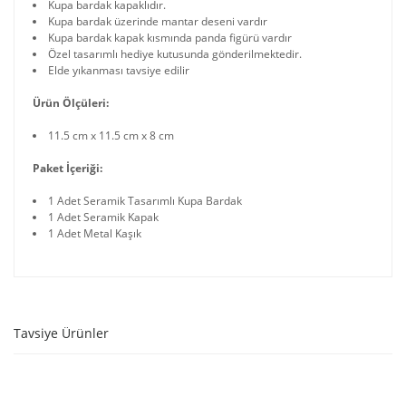
Kupa bardak kapaklıdır.
Kupa bardak üzerinde mantar deseni vardır
Kupa bardak kapak kısmında panda figürü vardır
Özel tasarımlı hediye kutusunda gönderilmektedir.
Elde yıkanması tavsiye edilir
Ürün Ölçüleri:
11.5 cm x 11.5 cm x 8 cm
Paket İçeriği:
1 Adet Seramik Tasarımlı Kupa Bardak
1 Adet Seramik Kapak
1 Adet Metal Kaşık
Tavsiye Ürünler