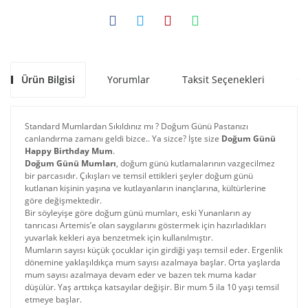
Ürün Bilgisi
Yorumlar
Taksit Seçenekleri
Ön
Standard Mumlardan Sıkıldınız mı ? Doğum Günü Pastanızı
canlandırma zamanı geldi bizce.. Ya sizce? İşte size
Doğum Günü
Happy Birthday Mum
.
Doğum Günü Mumları
, doğum günü kutlamalarının vazgecilmez
bir parcasıdır. Çıkışları ve temsil ettikleri şeyler doğum günü
kutlanan kişinin yaşına ve kutlayanların inançlarına, kültürlerine
göre değişmektedir.
Bir söyleyişe göre doğum günü mumları, eski Yunanların ay
tanrıcası Artemis’e olan saygılarını göstermek için hazırladıkları
yuvarlak kekleri aya benzetmek için kullanılmıştır.
Mumların sayısı küçük çocuklar için girdiği yaşı temsil eder. Ergenlik
dönemine yaklaşıldıkça mum sayısı azalmaya başlar. Orta yaşlarda
mum sayısı azalmaya devam eder ve bazen tek muma kadar
düşülür. Yaş arttıkça katsayılar değişir. Bir mum 5 ila 10 yaşı temsil
etmeye başlar.