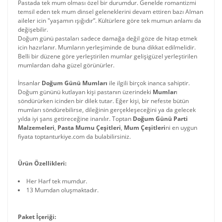
Pastada tek mum olması özel bir durumdur. Genelde romantizmi
temsil eden tek mum dinsel geleneklerini devam ettiren bazı Alman
aileler icin "yaşamın ışığıdır”. Kültürlere göre tek mumun anlamı da
değişebilir.
Doğum günü pastaları sadece damağa değil göze de hitap etmek
icin hazırlanır. Mumların yerleşiminde de buna dikkat edilmelidir.
Belli bir düzene göre yerleştirilen mumlar gelişigüzel yerleştirilen
mumlardan daha güzel görünürler.
İnsanlar
Doğum Günü Mumları
ile ilgili birçok inanca sahiptir.
Doğum gününü kutlayan kişi pastanın üzerindeki
Mumlar
ı
söndürürken icinden bir dilek tutar. Eğer kişi, bir nefeste bütün
mumları söndürebilirse, dileğinin gerçekleşeceğini ya da gelecek
yılda iyi şans getireceğine inanılır. Toptan
Doğum Günü Parti
Malzemeleri
,
Pasta Mumu Çeşitleri
,
Mum Çeşitleri
ni en uygun
fiyata toptanturkiye.com da bulabilirsiniz.
Ürün Özellikleri:
Her Harf tek mumdur.
13 Mumdan oluşmaktadır.
Paket İçeriği: