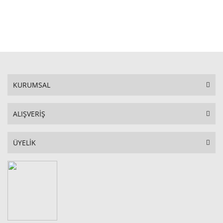
STOKTA YOK
KURUMSAL
ALIŞVERİŞ
ÜYELİK