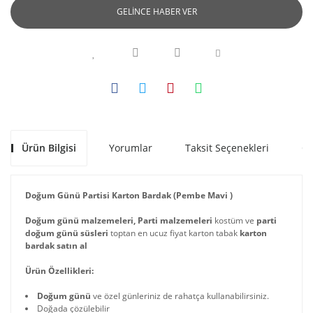
GELİNCE HABER VER
Ürün Bilgisi
Yorumlar
Taksit Seçenekleri
Ön
Doğum Günü Partisi Karton Bardak (Pembe Mavi )
Doğum günü malzemeleri, Parti malzemeleri
kostüm ve
parti
doğum günü süsleri
toptan en ucuz fiyat karton tabak
karton
bardak satın al
Ürün Özellikleri:
Doğum günü
ve özel günleriniz de rahatça kullanabilirsiniz.
Doğada çözülebilir