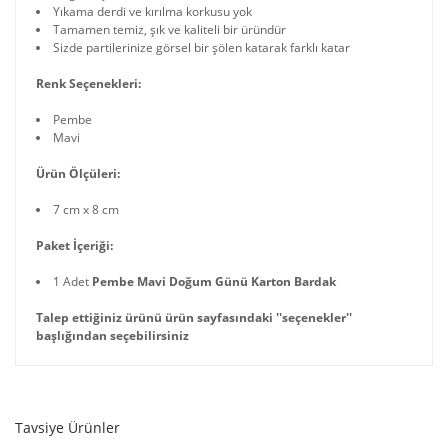
Yıkama derdi ve kırılma korkusu yok
Tamamen temiz, şık ve kaliteli bir üründür
Sizde partilerinize görsel bir şölen katarak farklı katar
Renk Seçenekleri:
Pembe
Mavi
Ürün Ölçüleri:
7 cm x 8 cm
Paket İçeriği:
1 Adet
Pembe Mavi Doğum Günü Karton Bardak
Talep ettiğiniz ürünü ürün sayfasındaki ''seçenekler''
başlığından seçebilirsiniz
Tavsiye Ürünler