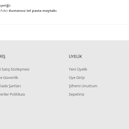
çeriği:
 Adet
dumansız tel pasta maytabı
RİŞ
ÜYELİK
i Satış Sözleşmesi
Yeni Üyelik
 ve Güvenlik
Üye Girişi
 İade Şartları
Şifremi Unuttum
Veriler Politikası
Sepetiniz