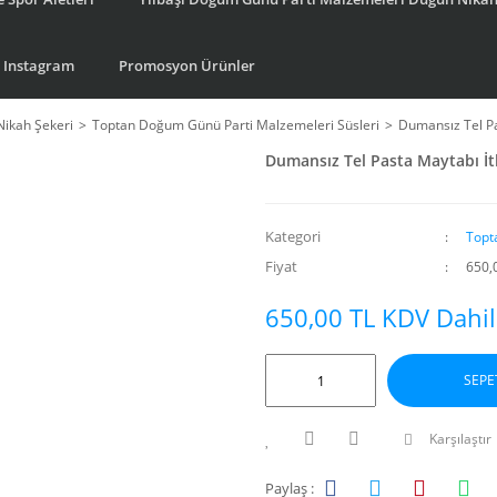
Instagram
Promosyon Ürünler
Nikah Şekeri
Toptan Doğum Günü Parti Malzemeleri Süsleri
Dumansız Tel Pa
Dumansız Tel Pasta Maytabı İt
Kategori
Topt
Fiyat
650,
650,00 TL KDV Dahil
SEPE
Karşılaştır
Paylaş :