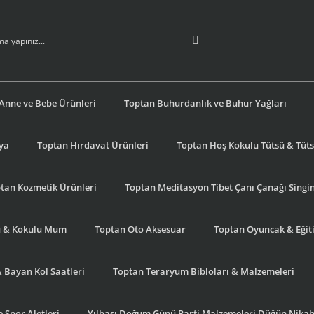
Anne ve Bebe Ürünleri
Toptan Buhurdanlık ve Buhur Yağları
şya
Toptan Hırdavat Ürünleri
Toptan Hoş Kokulu Tütsü & Tütsü
tan Kozmetik Ürünleri
Toptan Meditasyon Tibet Çanı Çanağı Singi
u & Kokulu Mum
Toptan Oto Aksesuar
Toptan Oyuncak & Eğiti
& Bayan Kol Saatleri
Toptan Teraryum Bibloları & Malzemeleri
 Spor Aletleri
Yılbaşı Doğum Günü Parti Malzemeleri Düğün Nikah