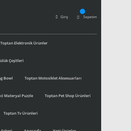
Giriş
Sepetim
Toptan Elektronik Ürünler
lük Çeşitleri
ng Bowl
Toptan Motosiklet Aksesuarları
ci Materyal Puzzle
Toptan Pet Shop Ürünleri
Toptan Tv Ürünleri
 Şekeri
Anasayfa
Yeni Ürünler