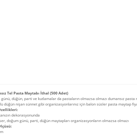
ız Tel Pasta Maytabı İthal (500 Adet)
günü, düğün, parti ve kutlamalar da pastaların olmazsa olmazı dumansız pasta
lü düğün nişan sünnet gibi organizasyonlarınız için balon süsler pasta maytap fiyatl
zellikleri:
tanızın dekorasyonunda
ser, doğum günü, parti, düğün maytapları organizasyonların olmazsa olmazı
lçüsü:
cm