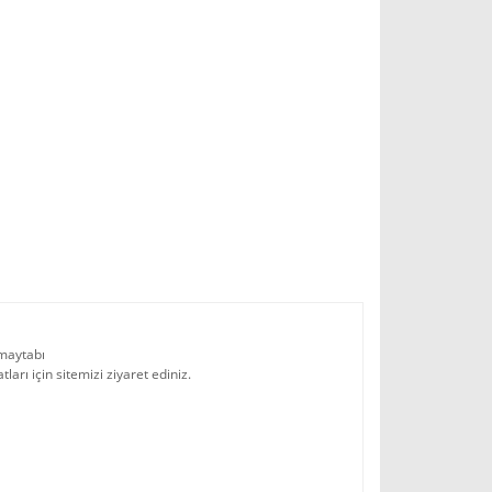
 maytabı
arı için sitemizi ziyaret ediniz.