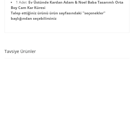
1 Adet
Ev Üstünde Kardan Adam & Noel Baba Tasarımlı Orta
Boy Cam Kar Küresi
Talep ettiğiniz ürünü ürün sayfasındaki ''seçenekler''
başlığından seçebilirsiniz
Tavsiye Ürünler