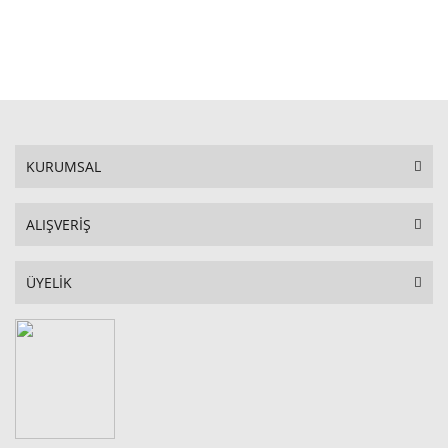
STOKTA YOK
KURUMSAL
ALIŞVERİŞ
ÜYELİK