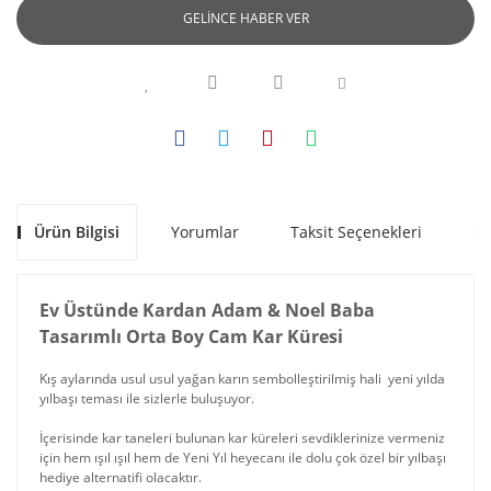
GELİNCE HABER VER
Ürün Bilgisi
Yorumlar
Taksit Seçenekleri
Ön
Ev Üstünde Kardan Adam & Noel Baba
Tasarımlı Orta Boy Cam Kar Küresi
Kış aylarında usul usul yağan karın sembolleştirilmiş hali yeni yılda
yılbaşı teması ile sizlerle buluşuyor.
İçerisinde kar taneleri bulunan kar küreleri sevdiklerinize vermeniz
için hem ışıl ışıl hem de Yeni Yıl heyecanı ile dolu çok özel bir yılbaşı
hediye alternatifi olacaktır.