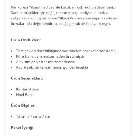
Kar küresi Yılbaşı Hediyesi ile küçükleri çok mutlu edebilirsiniz.
Sadece küçükler için değil, toptan yılbaşı hediyesi almak ve
çalışanlarına, müşterilerine Yılbaşı Promosyonu yapmak isteyen
firmalarında değerlendirebileceği çok şık bir hediyelik eşya.
Ürün Özellikleri:
Ters çevirip düzeltildiğinde kar taneleri hareket etmektedir.
Küre kısmı cam malzemeden üretilmiştir.
Alt kısım polyester malzemedendir.
Asorti şeklide karışık model gönderilecektir
Ürün Seçenekleri:
Kardan Adam
Noel Baba
Ürün Ölçüleri:
12 cm x 7 cm x 7 cm
Paket İçeriği: