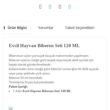
Ürün Bilgisi
Yorumlar
Taksit Seçenekleri
Ön
Evcil Hayvan Biberon Seti 120 ML
Biberonun uçları yumuşak kauçuk malzemeden yapılmıştır.
Biberon uçlarını isteğe göre büyük veya küçük delik açmak için
kapalı olarak gönderilmektedir.
Kullanmadan önce isteğe göre biberon ucuna iğne ile delik açarak
veya çarpı şeklinde çizik atınız.
Biberon 50 ml hacimlidir.
Temizleme fırçası bulunmaktadır.
Paket İçeriği:
1 Adet
Evcil Hayvan Biberon Seti 120 ML