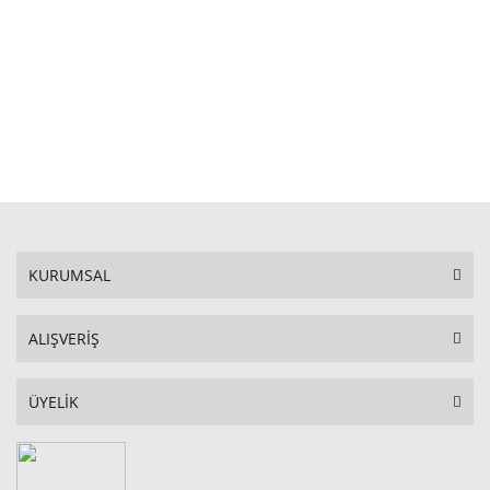
STOKTA YOK
KURUMSAL
ALIŞVERİŞ
ÜYELİK