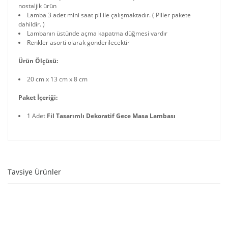
nostaljik ürün
Lamba 3 adet mini saat pil ile çalışmaktadır. ( Piller pakete
dahildir. )
Lambanın üstünde açma kapatma düğmesi vardır
Renkler asorti olarak gönderilecektir
Ürün Ölçüsü:
20 cm x 13 cm x 8 cm
Paket İçeriği:
1 Adet
Fil Tasarımlı Dekoratif Gece Masa Lambası
Tavsiye Ürünler