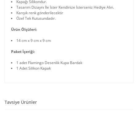
Kapağı Silikondur.
Tasarım Dizaynı İle İster Kendinize İsterseniz Hediye Alın.
Karışık renk gönderilecektir
Özel Tek Kutusundadır.
Ürün Ölçüleri:
14 cm x 9 cm x 9 cm
Paket İçeriği:
1 adet Flamingo Desenlik Kupa Bardak
1 Adet Silikon Kapak
Tavsiye Ürünler