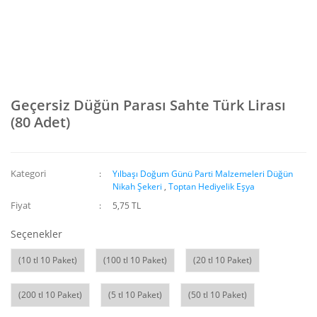
Geçersiz Düğün Parası Sahte Türk Lirası
(80 Adet)
Kategori
Yılbaşı Doğum Günü Parti Malzemeleri Düğün
Nikah Şekeri
,
Toptan Hediyelik Eşya
Fiyat
5,75 TL
Seçenekler
(10 tl 10 Paket)
(100 tl 10 Paket)
(20 tl 10 Paket)
(200 tl 10 Paket)
(5 tl 10 Paket)
(50 tl 10 Paket)