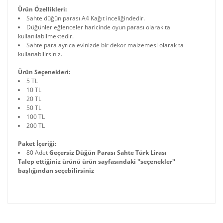
Ürün Özellikleri:
Sahte düğün parası A4 Kağıt inceliğindedir.
Düğünler eğlenceler haricinde oyun parası olarak ta
kullanılabilmektedir.
Sahte para ayrıca evinizde bir dekor malzemesi olarak ta
kullanabilirsiniz.
Ürün Seçenekleri:
5 TL
10 TL
20 TL
50 TL
100 TL
200 TL
Paket İçeriği:
80 Adet
Geçersiz Düğün Parası Sahte Türk Lirası
Talep ettiğiniz ürünü ürün sayfasındaki ''seçenekler''
başlığından seçebilirsiniz