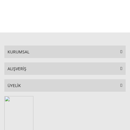
STOKTA YOK
KURUMSAL
ALIŞVERİŞ
ÜYELİK