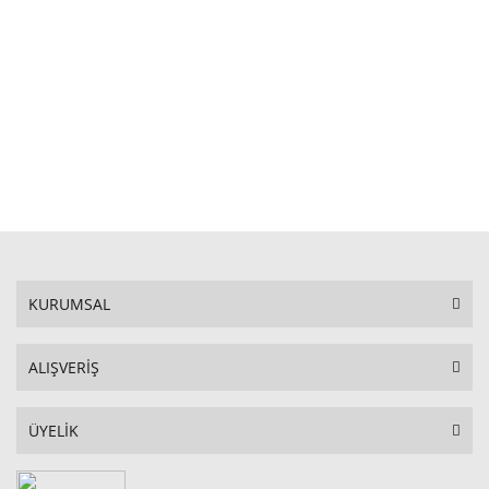
STOKTA YOK
KURUMSAL
ALIŞVERİŞ
ÜYELİK