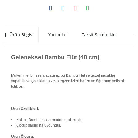
Ürün Bilgisi
Yorumlar
Taksit Seçenekleri
Ön
Geleneksel Bambu Flüt (40 cm)
Mükemmel bir ses alacağınız bu Bambu Flüt ile güzel müzikler
yapabilir ve çocuklarda zeka egzersizleri hafıza ve öğrenme yetisini
tetikler.
Ürün Özellikleri:
Kaliteli Bambu malzemeden üretilmiştir.
Çocuk sağlığına uygundur.
Ürün Ölçüsü: