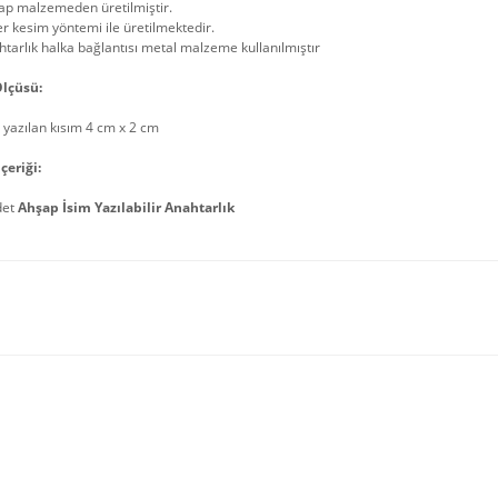
ap malzemeden üretilmiştir.
r kesim yöntemi ile üretilmektedir.
tarlık halka bağlantısı metal malzeme kullanılmıştır
lçüsü:
 yazılan kısım 4 cm x 2 cm
çeriği:
det
Ahşap İsim Yazılabilir Anahtarlık