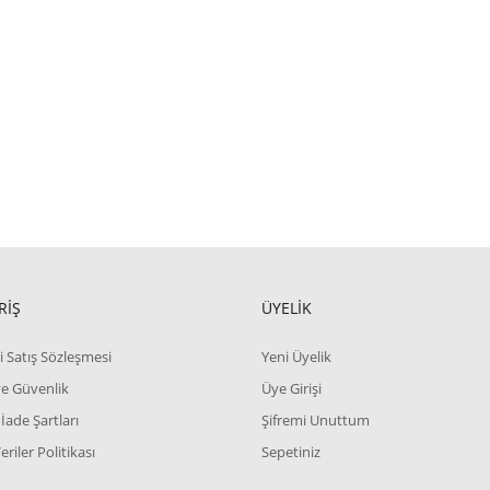
RİŞ
ÜYELİK
i Satış Sözleşmesi
Yeni Üyelik
 ve Güvenlik
Üye Girişi
 İade Şartları
Şifremi Unuttum
Veriler Politikası
Sepetiniz