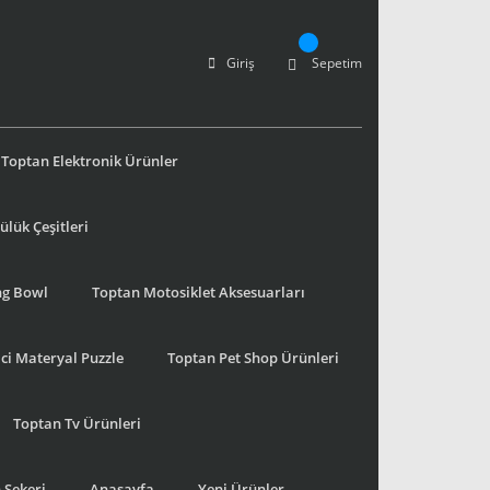
Giriş
Sepetim
Toptan Elektronik Ürünler
lük Çeşitleri
ng Bowl
Toptan Motosiklet Aksesuarları
ci Materyal Puzzle
Toptan Pet Shop Ürünleri
Toptan Tv Ürünleri
 Şekeri
Anasayfa
Yeni Ürünler