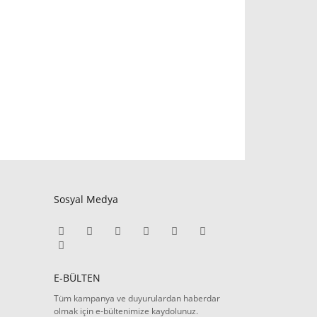
Sosyal Medya
E-BÜLTEN
Tüm kampanya ve duyurulardan haberdar
olmak için e-bültenimize kaydolunuz.