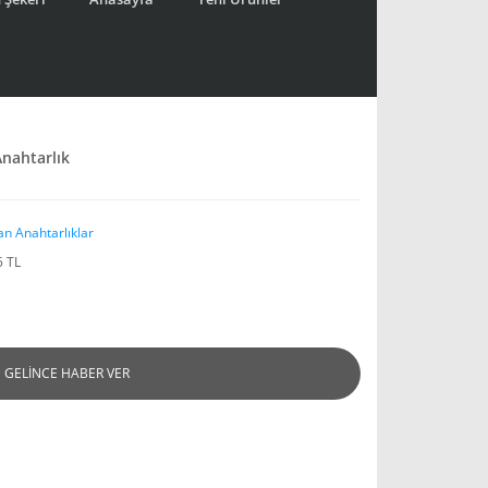
Anahtarlık
an Anahtarlıklar
5 TL
GELİNCE HABER VER