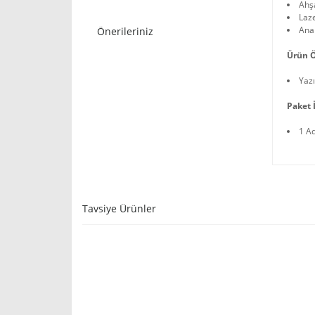
Ahş
Laze
Anah
Önerileriniz
Ürün Ö
Yazı
Paket İ
1 A
Tavsiye Ürünler