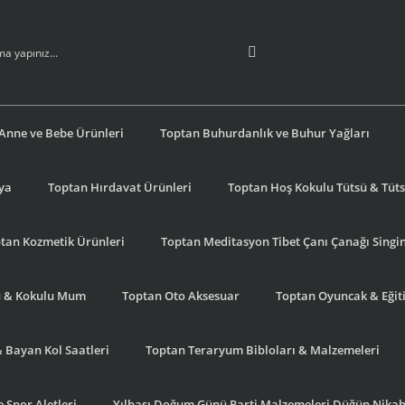
Anne ve Bebe Ürünleri
Toptan Buhurdanlık ve Buhur Yağları
şya
Toptan Hırdavat Ürünleri
Toptan Hoş Kokulu Tütsü & Tütsü
tan Kozmetik Ürünleri
Toptan Meditasyon Tibet Çanı Çanağı Singi
u & Kokulu Mum
Toptan Oto Aksesuar
Toptan Oyuncak & Eğiti
& Bayan Kol Saatleri
Toptan Teraryum Bibloları & Malzemeleri
 Spor Aletleri
Yılbaşı Doğum Günü Parti Malzemeleri Düğün Nikah