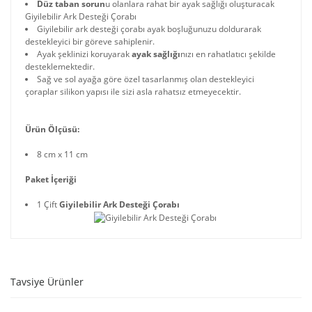
Düz taban sorun
u olanlara rahat bir ayak sağlığı oluşturacak
Giyilebilir Ark Desteği Çorabı
Giyilebilir ark desteği çorabı ayak boşluğunuzu doldurarak
destekleyici bir göreve sahiplenir.
Ayak şeklinizi koruyarak
ayak sağlığı
nızı en rahatlatıcı şekilde
desteklemektedir.
Sağ ve sol ayağa göre özel tasarlanmış olan destekleyici
çoraplar silikon yapısı ile sizi asla rahatsız etmeyecektir.
Ürün Ölçüsü:
8 cm x 11 cm
Paket İçeriği
1 Çift
Giyilebilir Ark Desteği Çorabı
Tavsiye Ürünler