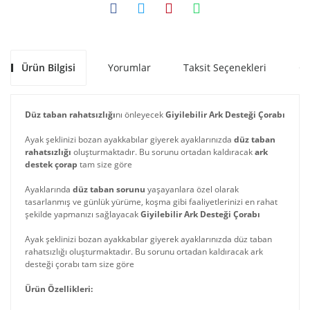
Ürün Bilgisi
Yorumlar
Taksit Seçenekleri
Ön
Düz taban rahatsızlığı
nı önleyecek
Giyilebilir Ark Desteği Çorabı
Ayak şeklinizi bozan ayakkabılar giyerek ayaklarınızda
düz taban
rahatsızlığı
oluşturmaktadır. Bu sorunu ortadan kaldıracak
ark
destek çorap
tam size göre
Ayaklarında
düz taban sorunu
yaşayanlara özel olarak
tasarlanmış ve günlük yürüme, koşma gibi faaliyetlerinizi en rahat
şekilde yapmanızı sağlayacak
Giyilebilir Ark Desteği Çorabı
Ayak şeklinizi bozan ayakkabılar giyerek ayaklarınızda düz taban
rahatsızlığı oluşturmaktadır. Bu sorunu ortadan kaldıracak ark
desteği çorabı tam size göre
Ürün Özellikleri: