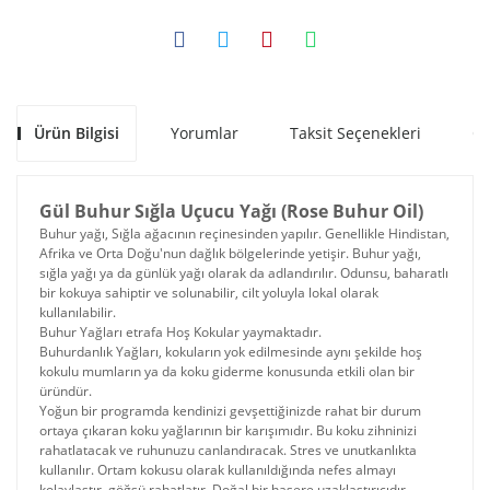
Ürün Bilgisi
Yorumlar
Taksit Seçenekleri
Ön
Gül Buhur Sığla Uçucu Yağı (Rose Buhur Oil)
Buhur yağı, Sığla ağacının reçinesinden yapılır. Genellikle Hindistan,
Afrika ve Orta Doğu'nun dağlık bölgelerinde yetişir. Buhur yağı,
sığla yağı ya da günlük yağı olarak da adlandırılır. Odunsu, baharatlı
bir kokuya sahiptir ve solunabilir, cilt yoluyla lokal olarak
kullanılabilir.
Buhur Yağları etrafa Hoş Kokular yaymaktadır.
Buhurdanlık Yağları, kokuların yok edilmesinde aynı şekilde hoş
kokulu mumların ya da koku giderme konusunda etkili olan bir
üründür.
Yoğun bir programda kendinizi gevşettiğinizde rahat bir durum
ortaya çıkaran koku yağlarının bir karışımıdır. Bu koku zihninizi
rahatlatacak ve ruhunuzu canlandıracak. Stres ve unutkanlıkta
kullanılır. Ortam kokusu olarak kullanıldığında nefes almayı
kolaylaştır, göğsü rahatlatır. Doğal bir haşere uzaklaştırıcıdır.