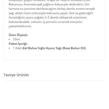
Ruhunuzu, Aromaterapik yağların kokusuyla dinlendirin. Üst
kısmına su içerisine damlatacağınız birkaç damla aroma terapik
yağ, alttan mum ısıtmasıyla kokusunu yayar. Size iyi geleceğini
hissettiğiniz uçucu yağdan 2-3 damla ekleyerek ortamınızı
kokulandırabilir, evinizin, iş yerinizin ve kendi enerjinizi
yükseltebilirsiniz.
Ürün Ölçüsü:
10ml
Paket İçeriği:
1 Adet
Gül Buhur Sığla Uçucu Yağı (Rose Buhur Oil)
Tavsiye Ürünler