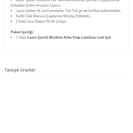
Arkadan Gelen Araçları Uyarır.
Lazer Işıklar Ve Led Lambalar Tek Tek ya da birlikte kullanılabilir.
Farklı Sele Borusu Çaplarına Montaj Edilebilir.
2 Adet ince Kalem Pil İle Çalışır
Paket İçeriği:
1 Adet
Lazer Şeritli Bisiklet Arka Stop Lambası Led Işık
Tavsiye Ürünler