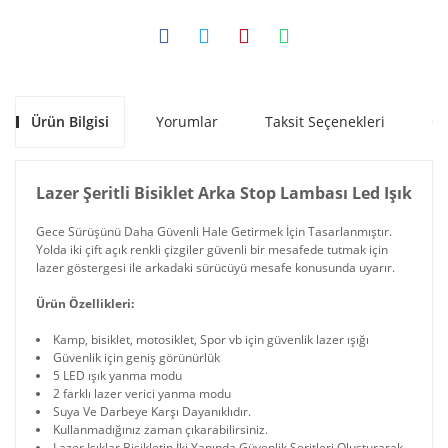
Ürün Bilgisi
Yorumlar
Taksit Seçenekleri
Ön
Lazer Şeritli Bisiklet Arka Stop Lambası Led Işık
Gece Sürüşünü Daha Güvenli Hale Getirmek İçin Tasarlanmıştır.
Yolda iki çift açık renkli çizgiler güvenli bir mesafede tutmak için
lazer göstergesi ile arkadaki sürücüyü mesafe konusunda uyarır.
Ürün Özellikleri:
Kamp, bisiklet, motosiklet, Spor vb için güvenlik lazer ışığı
Güvenlik için geniş görünürlük
5 LED ışık yanma modu
2 farklı lazer verici yanma modu
Suya Ve Darbeye Karşı Dayanıklıdır.
Kullanmadığınız zaman çıkarabilirsiniz.
Lazer Işıklar Bisikletin İki Yanında Güvenlik Şeritleri Oluşturarak