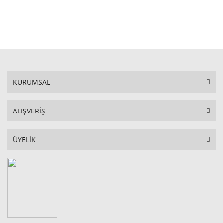
STOKTA YOK
KURUMSAL
ALIŞVERİŞ
ÜYELİK