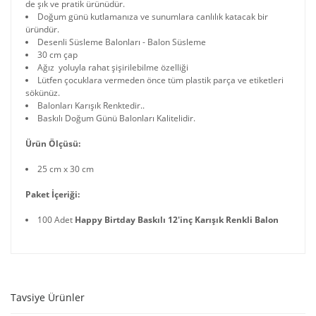
de şık ve pratik ürünüdür.
Doğum günü kutlamanıza ve sunumlara canlılık katacak bir
üründür.
Desenli Süsleme Balonları - Balon Süsleme
30 cm çap
Ağız yoluyla rahat şişirilebilme özelliği
Lütfen çocuklara vermeden önce tüm plastik parça ve etiketleri
sökünüz.
Balonları Karışık Renktedir..
Baskılı Doğum Günü Balonları Kalitelidir.
Ürün Ölçüsü:
25 cm x 30 cm
Paket İçeriği:
100 Adet
Happy Birtday Baskılı 12'inç Karışık Renkli Balon
Tavsiye Ürünler