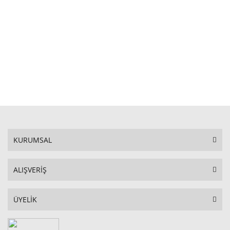
STOKTA YOK
KURUMSAL
ALIŞVERİŞ
ÜYELİK