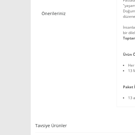
Pastad
"yaşamı
Doğum g
Önerileriniz
düzene 
İnsanl
bir dil
Toptan
Ürün Ö
Her
13 
Paket İ
13 
Tavsiye Ürünler