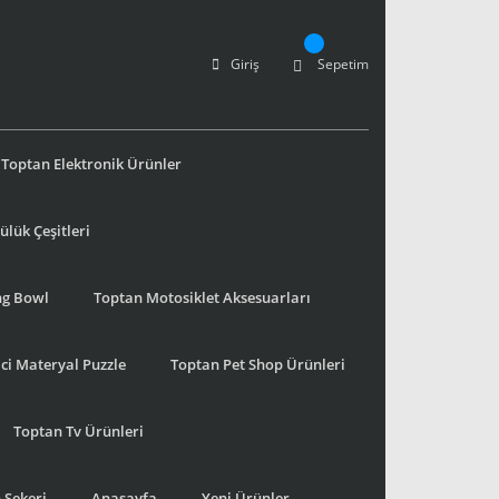
Giriş
Sepetim
Toptan Elektronik Ürünler
lük Çeşitleri
ng Bowl
Toptan Motosiklet Aksesuarları
ci Materyal Puzzle
Toptan Pet Shop Ürünleri
Toptan Tv Ürünleri
 Şekeri
Anasayfa
Yeni Ürünler