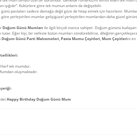
a tek mum olması özel bir durumdur. Genelde romantizmi temsil eden tek mum dins
n ışığıdır”. Kültürlere göre tek mumun anlamı da değişebilir.
ünü pastaları sadece damağa değil göze de hitap etmek için hazırlanır. Mumların
göre yerleştirilen mumlar gelişigüzel yerleştirilen mumlardan daha güzel görünü
ar
Doğum Günü Mumları
ile ilgili birçok inanca sahiptir. Doğum gününü kutlaya
ek tutar. Eğer kişi, bir nefeste bütün mumları söndürebilirse, dileğinin gerçekleşece
 Doğum Günü Parti Malzemeleri, Pasta Mumu Çeşitleri, Mum Çeşitleri
ni en
zellikleri:
 Harf tek mumdur.
Mumdan oluşmaktadır.
çeriği:
adet
Happy Birthday Doğum Günü Mum