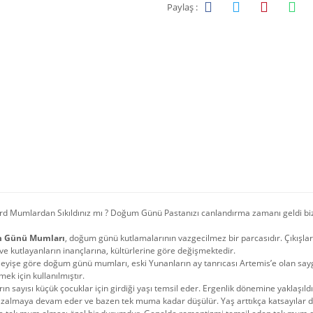
Paylaş :
d Mumlardan Sıkıldınız mı ? Doğum Günü Pastanızı canlandırma zamanı geldi bizc
 Günü Mumları
, doğum günü kutlamalarının vazgecilmez bir parcasıdır. Çıkışları
ve kutlayanların inançlarına, kültürlerine göre değişmektedir.
leyişe göre doğum günü mumları, eski Yunanların ay tanrıcası Artemis’e olan saygı
ek için kullanılmıştır.
n sayısı küçük çocuklar için girdiği yaşı temsil eder. Ergenlik dönemine yaklaş
azalmaya devam eder ve bazen tek muma kadar düşülür. Yaş arttıkça katsayılar de