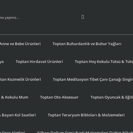
Anne ve Bebe Ürünleri
Toptan Buhurdanlık ve Buhur Yağları
şya
Toptan Hırdavat Ürünleri
Toptan Hoş Kokulu Tütsü & Tütsü
tan Kozmetik Ürünleri
Toptan Meditasyon Tibet Çanı Çanağı Singi
u & Kokulu Mum
Toptan Oto Aksesuar
Toptan Oyuncak & Eğiti
& Bayan Kol Saatleri
Toptan Teraryum Bibloları & Malzemeleri
 Spor Aletleri
Yılbaşı Doğum Günü Parti Malzemeleri Düğün Nikah