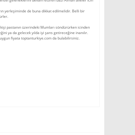
el geleneklerini devam ettiren bazı Alman aileler icin
 yerleşiminde de buna dikkat edilmelidir. Belli bir
rler.
n kişi pastanın üzerindeki Mumları söndürürken icinden
ğini ya da gelecek yılda iyi şans getireceğine inanılır.
 uygun fiyata toptanturkiye.com da bulabilirsiniz.