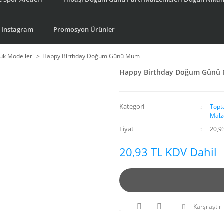
Instagram
Promosyon Ürünler
k Modelleri
Happy Birthday Doğum Günü Mum
Happy Birthday Doğum Günü
Kategori
Topt
Malz
Fiyat
20,9
20,93 TL KDV Dahil
Karşılaştır