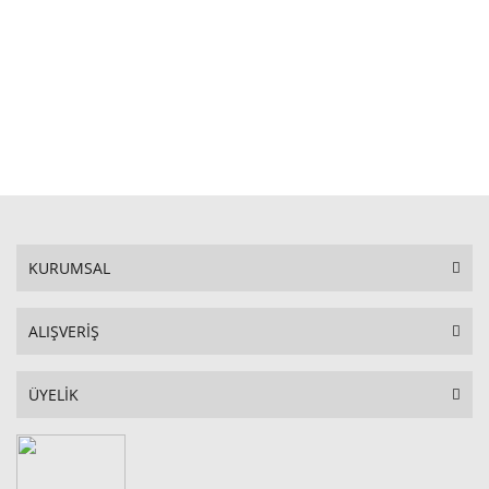
STOKTA YOK
KURUMSAL
ALIŞVERİŞ
ÜYELİK