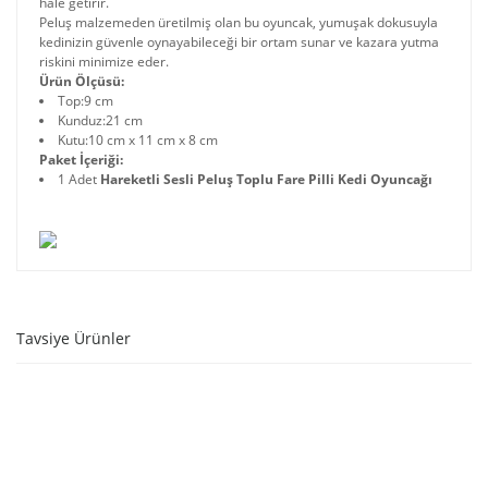
hale getirir.
Peluş malzemeden üretilmiş olan bu oyuncak, yumuşak dokusuyla
kedinizin güvenle oynayabileceği bir ortam sunar ve kazara yutma
riskini minimize eder.
Ürün Ölçüsü:
Top:9 cm
Kunduz:21 cm
Kutu:10 cm x 11 cm x 8 cm
Paket İçeriği:
1 Adet
Hareketli Sesli Peluş Toplu Fare Pilli Kedi Oyuncağı
Tavsiye Ürünler